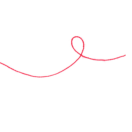
rägerschaft
e Flex-Fernschule ist eine Idee der Campus