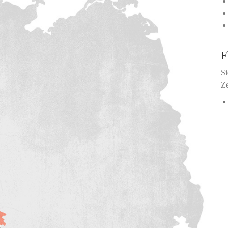
F
Si
Ze