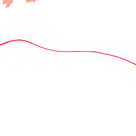
Flex-Zentrale
T
ie
Campus Christophorus Jugendwerk gGmbH
Di