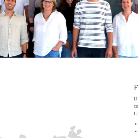
F
Di
zu
Lä