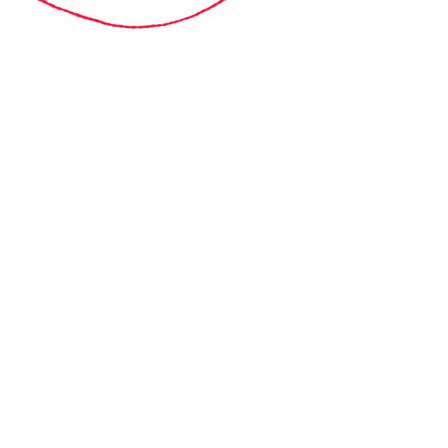
rägerschaft
ie Flex-Fernschule ist eine Idee der Campus
hristophorus Jugendwerk gGmbH. Sie wird
undesweit – zum Teil – in Kooperation mit
nderen Einrichtungen und Trägern angeboten.