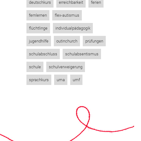
deutschkurs
erreichbarkeit
ferien
fernlernen
flex-autismus
flüchtlinge
individualpädagogik
jugendhilfe
outinchurch
prüfungen
schulabschluss
schulabsentismus
schule
schulverweigerung
sprachkurs
uma
umf