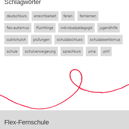
Schlagwörter
deutschkurs
erreichbarkeit
ferien
fernlernen
flex-autismus
flüchtlinge
individualpädagogik
jugendhilfe
outinchurch
prüfungen
schulabschluss
schulabsentismus
schule
schulverweigerung
sprachkurs
uma
umf
Flex-Fernschule