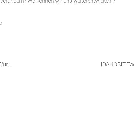
r verändern? Wo können wir uns weiterentwickeln?
e
Neues Leitungsteam in Flex-Baden-Württemberg / Zentrale
IDAHOBIT Ta