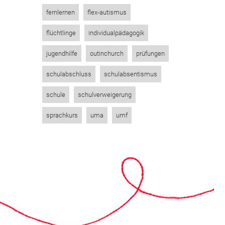
fernlernen
flex-autismus
flüchtlinge
individualpädagogik
jugendhilfe
outinchurch
prüfungen
schulabschluss
schulabsentismus
schule
schulverweigerung
sprachkurs
uma
umf