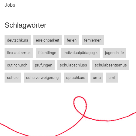
Jobs
Schlagwörter
deutschkurs
erreichbarkeit
ferien
fernlernen
flex-autismus
flüchtlinge
individualpädagogik
jugendhilfe
outinchurch
prüfungen
schulabschluss
schulabsentismus
schule
schulverweigerung
sprachkurs
uma
umf